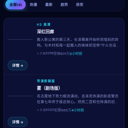
全部
(6)
热播
最新
趋势
获奖
HD 高清
深红回廊
搬入新公寓的第三天，长泽雅美开始听到墙后的异
热播
响。与木村拓哉一起搬入的妹妹却坚称"什么也没听
到"。当真相终于显现，所有看似日常的细节都成了
2018
⭐
7.5
惊悚
801万
2小时前
恐惧的来源。宫崎骏用极简的音效与克制的镜头，
呈现一部令人后劲十足的心理惊悚片。
详情 →
导演剪辑版
雾（剧场版）
名古屋地下势力暗流涌动，吉泽亮饰演的卧底警员
NEW
在第七年终于接近核心。然而二宫和也饰演的旧友
身份突变，让他陷入忠诚与生存的两难。李沧东的
2020
⭐
7.3
犯罪
865万
4小时前
招牌长镜头与冷暖对比色调，在本片中再次令人窒
息。
详情 →