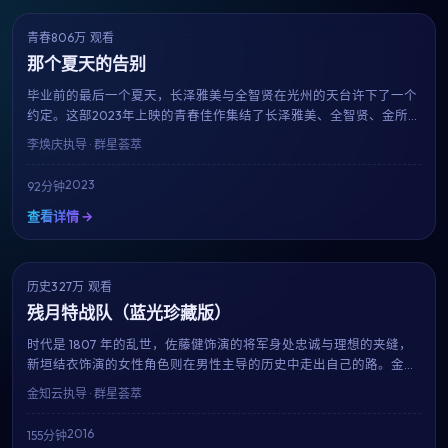
青春
806万 观看
9.1
获奖
那个夏天的告别
毕业前的最后一个夏天，长泽雅美与全智贤在光州的天台许下了一个
约定。这部2023年上映的青春佳作集结了长泽雅美、全智贤、金所
炫、林允儿等当红演员，用92分钟的篇幅记录下属于十八岁的迷茫、
李焕庆
执导 · 群星荟萃
勇气与心动。
2023
92分钟
查看详情 →
历史
327万 观看
9.7
趋势
残月特战队（蓝光珍藏版）
时代是 1807 年的乱世，佐藤健饰演的将军身处忠诚与理想的夹缝，
新垣结衣饰演的女性角色则在男性主导的历史中走出自己的路。金知
云用细致的服化道与考究的场景，重现一段被忽略的过往。
金知云
执导 · 群星荟萃
2016
155分钟