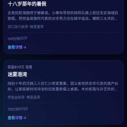
十八岁那年的暑假
古老的航海图终于被解读，小栗旬带领的探险队踏上前往无名海域的
旅程。然而金高银所代表的对手势力也在暗中追击。横跨三大洋的真
人实景拍摄、震撼的水下特效，滨口龙介用149分钟带来一场视觉与
滨口龙介
执导 · 群星荟萃
情感的双重盛宴。
2017
149分钟
查看详情 →
家庭
NEW
803万 观看
7.8
迷雾港湾
阔别十年的兄妹三人在仁川老家重聚，因父亲突然去世引发的遗产纠
纷，让那些被时间冲淡的旧账重新摆上桌面。木村拓哉与孙艺珍的对
手戏成为全片高光，李俊益用温柔而锐利的镜头，剖开一个普通家庭
李俊益
执导 · 群星荟萃
的真实褶皱。
2023
135分钟
查看详情 →