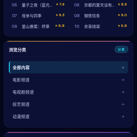
05
06
⭐
7.6
⭐
8.6
量子之夜（蓝光珍藏版）
京都的夏天没有结束
07
08
⭐
9.3
⭐
9.0
母亲与四季
钢铁信条
09
10
⭐
8.8
⭐
6.8
釜山悬案：终章
余音绕梁
浏览分类
分类
全部内容
电影频道
电视剧频道
综艺频道
动漫频道