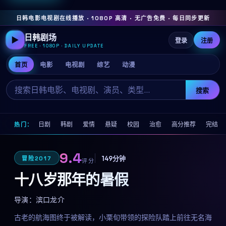
日韩电影电视剧在线播放 · 1080P 高清 · 无广告免费 · 每日同步更新
日韩剧场
▶
登录
注册
FREE · 1080P · DAILY UPDATE
首页
电影
电视剧
综艺
动漫
搜索
日剧
韩剧
爱情
悬疑
校园
治愈
高分推荐
完结
热门：
9.4
149分钟
冒险
2017
评分
十八岁那年的暑假
导演：
滨口龙介
古老的航海图终于被解读，小栗旬带领的探险队踏上前往无名海