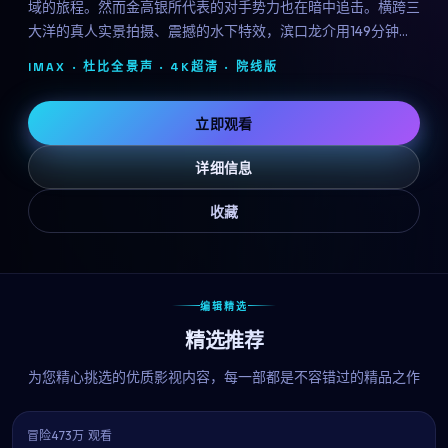
域的旅程。然而金高银所代表的对手势力也在暗中追击。横跨三
大洋的真人实景拍摄、震撼的水下特效，滨口龙介用149分钟带
来一场视觉与情感的双重盛宴。
IMAX · 杜比全景声 · 4K超清 ·
院线版
立即观看
详细信息
收藏
编辑精选
精选推荐
为您精心挑选的优质影视内容，每一部都是不容错过的精品之作
冒险
473万 观看
9.4
热播