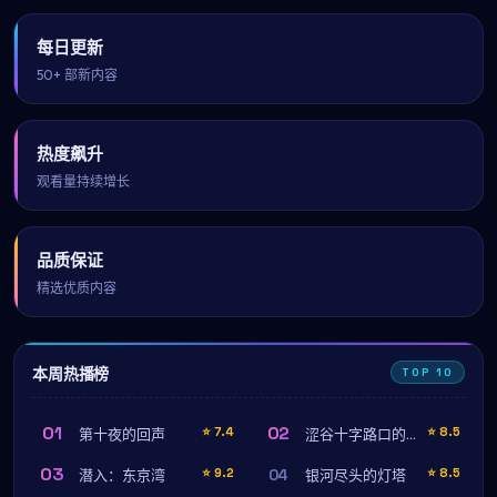
每日更新
50+ 部新内容
热度飙升
观看量持续增长
品质保证
精选优质内容
本周热播榜
TOP 10
01
02
⭐
7.4
⭐
8.5
第十夜的回声
涩谷十字路口的雨
03
04
⭐
9.2
⭐
8.5
潜入：东京湾
银河尽头的灯塔