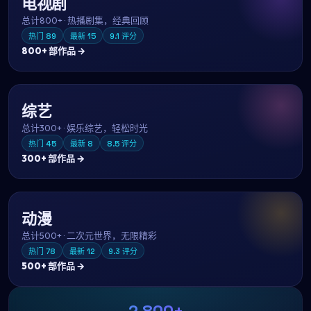
电视剧
总计
800+
·
热播剧集，经典回顾
热门
89
最新
15
9.1
评分
800+
部作品 →
综艺
总计
300+
·
娱乐综艺，轻松时光
热门
45
最新
8
8.5
评分
300+
部作品 →
动漫
总计
500+
·
二次元世界，无限精彩
热门
78
最新
12
9.3
评分
500+
部作品 →
2,800+