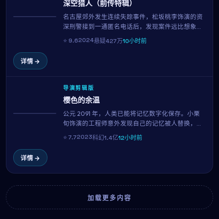
深空猎人（前传特辑）
名古屋郊外发生连续失踪事件，松坂桃李饰演的资
热播
深刑警接到一通匿名电话后，发现案件远比想象中
复杂。松本润饰演的目击者似乎在隐瞒什么，而每
2024
⭐
9.6
悬疑
427万
10小时前
一条线索都将他们带向一个被尘封多年的秘密。李
焕庆延续其冷峻的叙事风格，剧情反转层出不穷。
详情 →
导演剪辑版
樱色的余温
公元 2091 年，人类已能将记忆数字化保存。小栗
NEW
旬饰演的工程师意外发现自己的记忆被人替换，为
了找回真相，他与裴秀智一同潜入禁区数据库。朴
2023
⭐
7.7
科幻
1.4亿
12小时前
赞郁用扎实的世界观与一流的视觉特效，构筑了一
个让人沉浸的近未来寓言。
详情 →
加载更多内容