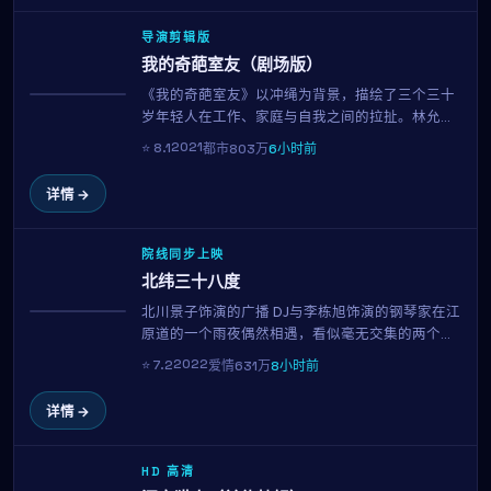
导演剪辑版
我的奇葩室友（剧场版）
《我的奇葩室友》以冲绳为背景，描绘了三个三十
获奖
岁年轻人在工作、家庭与自我之间的拉扯。林允儿
与李栋旭的对手戏自然有张力，导演宫崎骏延续其
2021
⭐
8.1
都市
803万
6小时前
一贯的细腻笔触，在157分钟的时长内呈现一幅真实
而温暖的都市群像。
详情 →
院线同步上映
北纬三十八度
北川景子饰演的广播 DJ与李栋旭饰演的钢琴家在江
趋势
原道的一个雨夜偶然相遇，看似毫无交集的两个
人，因为一封被错送的信、一首循环播放的旧歌、
2022
⭐
7.2
爱情
631万
8小时前
或是一只走失的猫，开始走进彼此的日常。这部由
朴赞郁执导的2022年作品，用克制而温柔的镜头语
详情 →
言，呈现了都市人之间最纯粹的悸动。
HD 高清